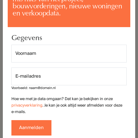
verveelt.
bouwvorderingen, nieuwe woningen
en verkoopdata.
De masterbedroom biedt ruimte voor een royale walk-in
closet en beschikt over een ensuite badkamer. De tweede
slaapkamer heeft een eigen badkamer direct tegenover de
kamer, waardoor ook logés in alle comfort verblijven.
Verder beschikt het penthouse over
twee praktische
bergingen
én
twee privé-parkeerplaatsen
.
Bekijk bouwnummer 45 in de woningzoeker
Heb je vragen of wil je direct een optie aanvragen? Neem
dan telefonisch contact op met Van de Water Makelaars
via 076 – 5 24 24 00.