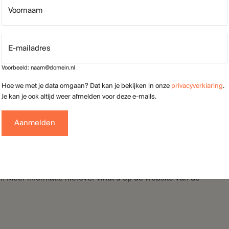
s en bezoekers
voor kentekenherkenning in onze
 bewakingscamera’s gebruiken in en rondom onze
raccommodaties.
 wij ook persoonsgegevens, zoals namen van
mate beneficial owner’ oftewel ‘uiteindelijke
 persoon’) van een bedrijf. Op grond van de Wet ter
risme moeten wij vaststellen wie UBO’s of PEP’s van
n. Meer informatie hierover vindt u op de website van de