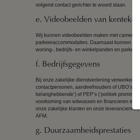
volgend contact gerichter te woord staan.
e. Videobeelden van kenteken
Wij kunnen videobeelden maken met camera’s 
parkeeraccommodaties. Daarnaast kunnen wij
woning-, bedrijfs- en winkelpanden en parkee
f. Bedrijfsgegevens
Bij onze zakelijke dienstverlening verwerken
contactpersonen, aandeelhouders of UBO’s (‘ulti
belanghebbende’) of PEP’s (‘politiek prominent
voorkoming van witwassen en financieren terro
onze zakelijke klanten en onze leveranciers zij
AFM.
g. Duurzaamheidsprestaties