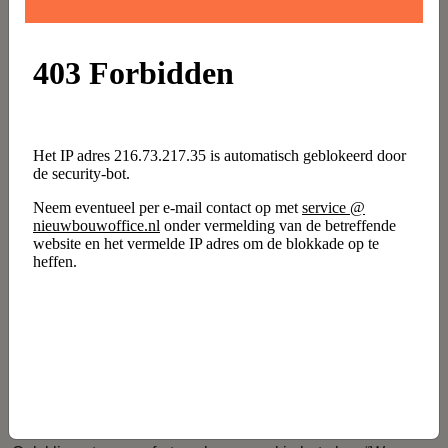
Daarnaast is in het ontwerp veel aandacht besteed aan de
juiste balans tussen rust en levendigheid en tussen privé
en openbaar. “Er komen intieme groene plekken voor
bewoners, maar je kunt ook de reuring opzoeken. De
grote hal wordt bijvoorbeeld een open verbinding van de
Speelhuislaan naar de kade en het water. Het wordt een
publieke plek, een soort straat waar bewoners,
werknemers én bezoekers doorheen wandelen en waar
evenementen kunnen plaatsvinden. De kleinere hal krijgt
een kantoorfunctie.”
Zon en schaduw