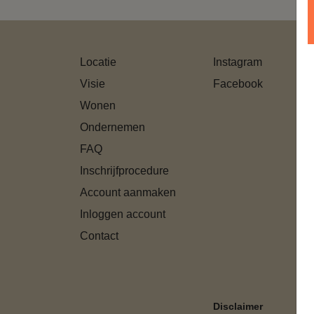
Locatie
Instagram
Visie
Facebook
Wonen
Ondernemen
FAQ
Inschrijfprocedure
Account aanmaken
Inloggen account
Contact
Disclaimer