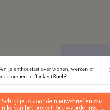
l vastgoed, op een unieke
Neem conta
Ben je enthousiast over wonen, werken of
je interesse? Laat ons
je in contact. Neem contact
ondernemen in Backer+Rueb?
ique Molenschot van CBRE
Schrijf je in voor de
nieuwsbrief
en mis
niks van het project, bouwvorderingen,