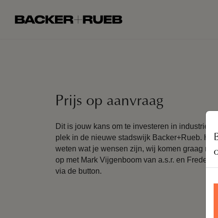
Prijs op aanvraag
Dit is jouw kans om te investeren in industriee
plek in de nieuwe stadswijk Backer+Rueb. Heb 
weten wat je wensen zijn, wij komen graag met 
op met Mark Vijgenboom van a.s.r. en Freder
via de button.