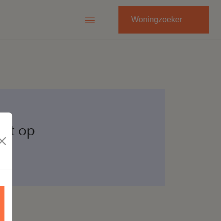
Woningzoeker
ct op