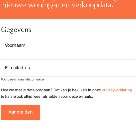
nieuwe woningen en verkoopdata.
Vragen over de ko
Van de Water Makelaars
Keizerstraat 91
4811 HL Breda
076 – 5 24 24 00
nieuwbouw@vandewatergroe