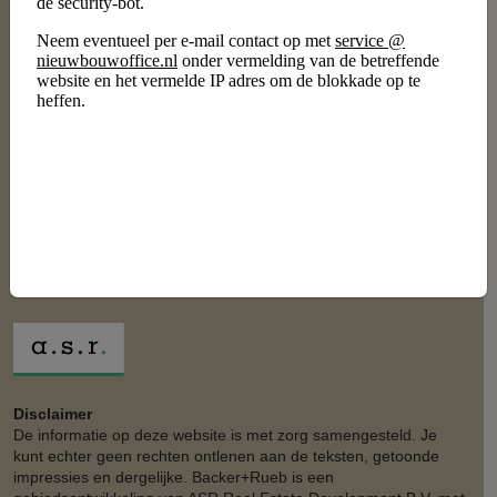
Vragen over de koopwoningen van fase
1?
Van de Water Makelaars
Keizerstraat 91
4811 HL Breda
076 – 5 24 24 00
nieuwbouw@vandewatergroep.nl
Disclaimer
De informatie op deze website is met zorg samengesteld. Je
kunt echter geen rechten ontlenen aan de teksten, getoonde
impressies en dergelijke. Backer+Rueb is een