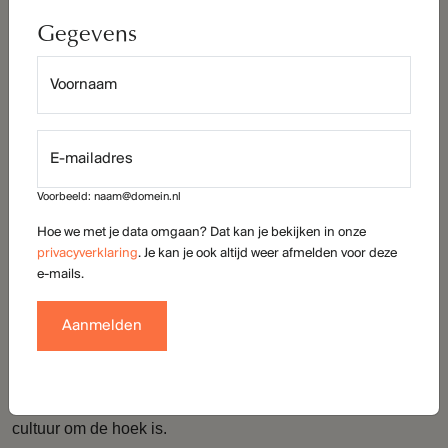
Na een middag op het water langzaam terug naar huis.
Daphne loopt nog een rondje met de hond en Koert haalt
kleindochter Jip op uit school. Ze zit op de Spoorzoeker,
hier vlakbij.
18.00
Als ze Jip hebben thuisgebracht, eten Koert en Daphne bij
de Veestallen. Ze zitten aan hun vaste tafeltje aan het
raam, met uitzicht op het industriële erfgoed van de
Belcrum: het oude spoor dat door de Speelhuislaan loopt.
20.00
Door naar de overkant, naar Podium Bloos. Ze gaan naar
een try-out van een jong Bredaas collectief. Koert en
Daphne laten zich verrassen, leuk dat er zoveel kunst en
cultuur om de hoek is.