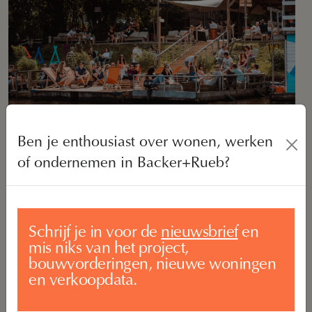
Ben je enthousiast over wonen, werken
of ondernemen in Backer+Rueb?
11.00
Op naar de Markkade. Daar ligt hun sloepje al jaren. Hoe
leuk dat ze nu langs hun nieuwe wijk kunnen varen! Ze
Schrijf je in voor de
nieuwsbrief
en
nemen broodjes mee en maken een rondje over de Mark
mis niks van het project,
en de Singels richting het Markdal. Breda blijft prachtig
bouwvorderingen, nieuwe woningen
vanaf het water.
en verkoopdata.
14.30