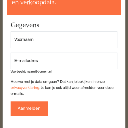
en verkoopdata.
Vragen over de koopwoningen van fase
1?
Van de Water Makelaars
Keizerstraat 91
4811 HL Breda
076 – 5 24 24 00
nieuwbouw@vandewatergroep.nl
Disclaimer
De informatie op deze website is met zorg samengesteld. Je kunt
echter geen rechten ontlenen aan de teksten, getoonde
impressies en dergelijke. Backer+Rueb is een gebiedsontwikkeling
van ASR Real Estate Development B.V. met zowel koop- als vrije
sector huurappartementen. Wij werken op verschillende locaties in