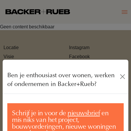
Geen content beschikbaar
Locatie
Instagram
Visie
Facebook
Wonen
Ondernemen
Ben je enthousiast over wonen, werken
of ondernemen in Backer+Rueb?
FAQ
Inschrijfprocedure
Account aanmaken
Inloggen account
Schrijf je in voor de
nieuwsbrief
en
mis niks van het project,
Contact
bouwvorderingen, nieuwe woningen