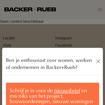
Geen content beschikbaar
Locatie
Instagram
Visie
Facebook
Wonen
Ondernemen
Ben je enthousiast over wonen, werken
of ondernemen in Backer+Rueb?
FAQ
Inschrijfprocedure
Account aanmaken
Inloggen account
Schrijf je in voor de
nieuwsbrief
en
mis niks van het project,
Contact
bouwvorderingen, nieuwe woningen