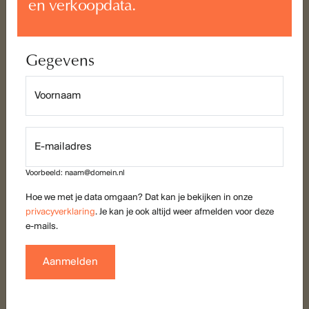
en verkoopdata.
Vragen over de koopwoningen van fase
1?
Van de Water Makelaars
Keizerstraat 91
4811 HL Breda
076 – 5 24 24 00
nieuwbouw@vandewatergroep.nl
Disclaimer
De informatie op deze website is met zorg samengesteld. Je kunt
echter geen rechten ontlenen aan de teksten, getoonde
impressies en dergelijke. Backer+Rueb is een gebiedsontwikkeling
van ASR Real Estate Development B.V. met zowel koop- als vrije
sector huurappartementen. Wij werken op verschillende locaties in