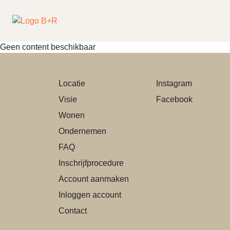
Geen content beschikbaar
Locatie
Instagram
Visie
Facebook
Wonen
Ondernemen
FAQ
Inschrijfprocedure
Account aanmaken
Inloggen account
Contact