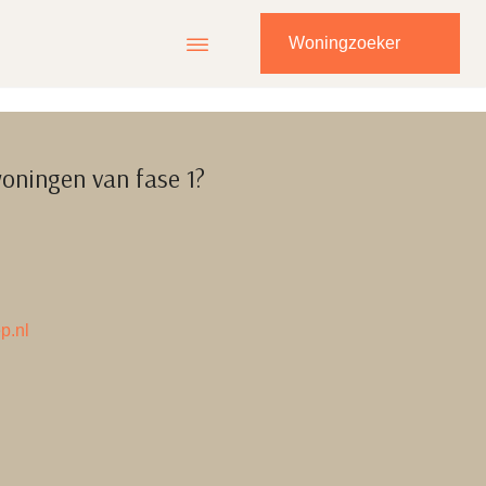
Woningzoeker
oningen van fase 1?
p.nl