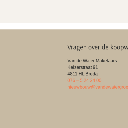
Vragen over de koopw
Van de Water Makelaars
Keizerstraat 91
4811 HL Breda
076 – 5 24 24 00
nieuwbouw@vandewatergroe