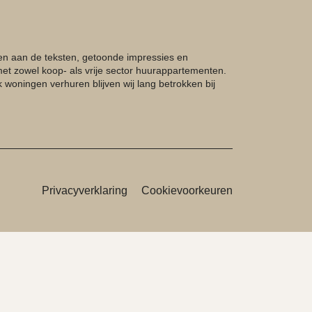
nen aan de teksten, getoonde impressies en
et zowel koop- als vrije sector huurappartementen.
woningen verhuren blijven wij lang betrokken bij
Privacyverklaring
Cookievoorkeuren