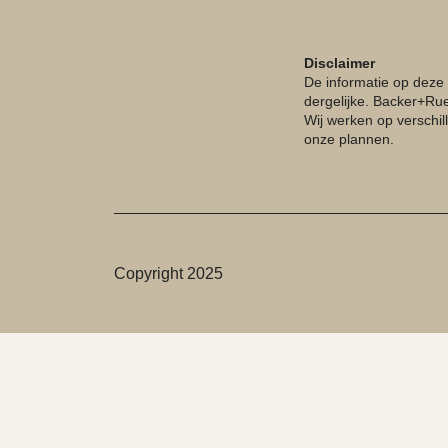
Disclaimer
De informatie op deze
dergelijke. Backer+Ru
Wij werken op verschil
onze plannen.
Copyright 2025