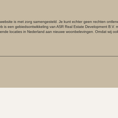
 website is met zorg samengesteld. Je kunt echter geen rechten ontle
eb is een gebiedsontwikkeling van ASR Real Estate Development B.V. m
lende locaties in Nederland aan nieuwe woonbelevingen. Omdat wij ook 