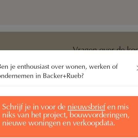
Vragen over de ko
Van de Water Makelaars
Ben je enthousiast over wonen, werken of
Keizerstraat 91
ondernemen in Backer+Rueb?
4811 HL Breda
076 – 5 24 24 00
nieuwbouw@vandewatergroe
Schrijf je in voor de
nieuwsbrief
en mis
niks van het project, bouwvorderingen,
nieuwe woningen en verkoopdata.