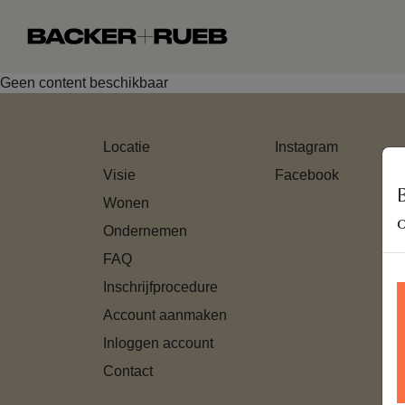
Geen content beschikbaar
Locatie
Instagram
Visie
Facebook
Wonen
Ondernemen
FAQ
Inschrijfprocedure
Account aanmaken
Inloggen account
Contact