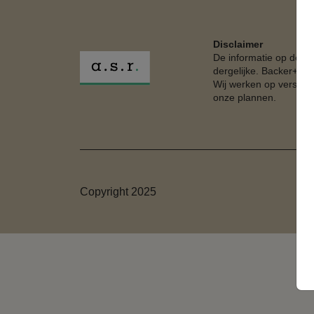
Disclaimer
De informatie op deze
dergelijke. Backer+Ru
Wij werken op verschil
onze plannen.
Copyright 2025