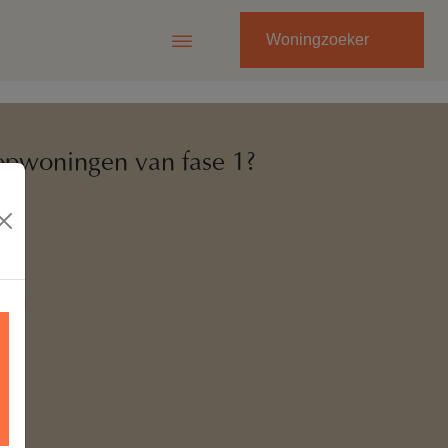
Woningzoeker
opwoningen van fase 1?
p.nl