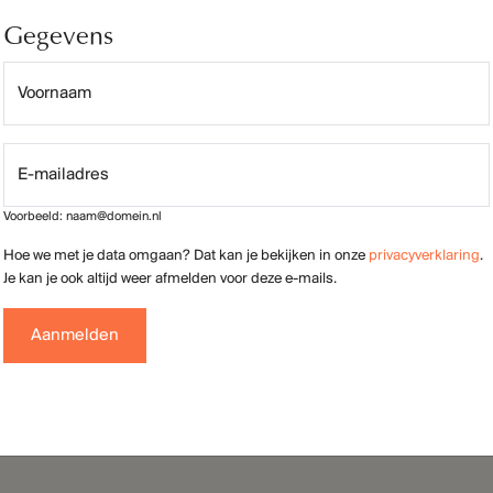
 website is met zorg samengesteld. Je kunt echter geen rechten ontle
eb is een gebiedsontwikkeling van ASR Real Estate Development B.V. m
lende locaties in Nederland aan nieuwe woonbelevingen. Omdat wij ook 