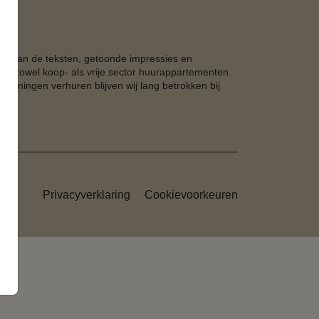
nen aan de teksten, getoonde impressies en
et zowel koop- als vrije sector huurappartementen.
woningen verhuren blijven wij lang betrokken bij
Privacyverklaring
Cookievoorkeuren