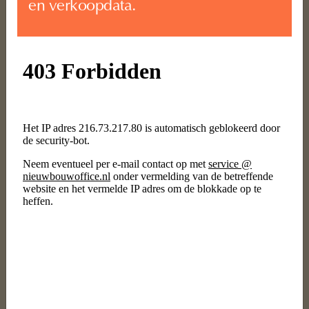
en verkoopdata.
Vragen over de koopwoningen van fase
1?
Van de Water Makelaars
Keizerstraat 91
4811 HL Breda
076 – 5 24 24 00
nieuwbouw@vandewatergroep.nl
Disclaimer
De informatie op deze website is met zorg samengesteld. Je kunt
echter geen rechten ontlenen aan de teksten, getoonde
impressies en dergelijke. Backer+Rueb is een gebiedsontwikkeling
van ASR Real Estate Development B.V. met zowel koop- als vrije
sector huurappartementen. Wij werken op verschillende locaties in