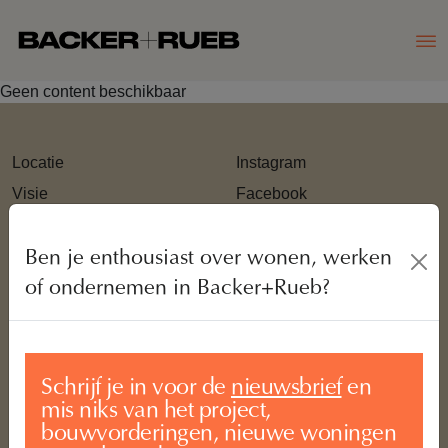
Geen content beschikbaar
Locatie
Instagram
Visie
Facebook
Wonen
Ondernemen
Ben je enthousiast over wonen, werken
of ondernemen in Backer+Rueb?
FAQ
Inschrijfprocedure
Account aanmaken
Inloggen account
Schrijf je in voor de
nieuwsbrief
en
mis niks van het project,
Contact
bouwvorderingen, nieuwe woningen